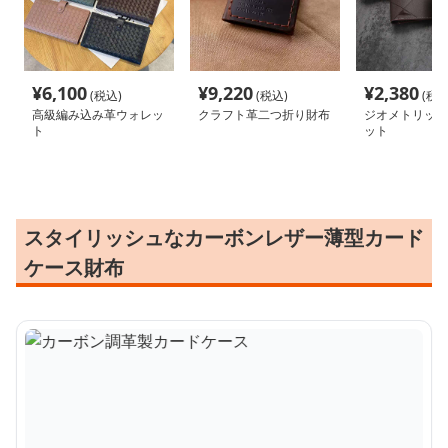
¥
6,100
¥
9,220
¥
2,380
(税込)
(税込)
(税込
高級編み込み革ウォレッ
クラフト革二つ折り財布
ジオメトリック
ト
ット
スタイリッシュなカーボンレザー薄型カード
ケース財布