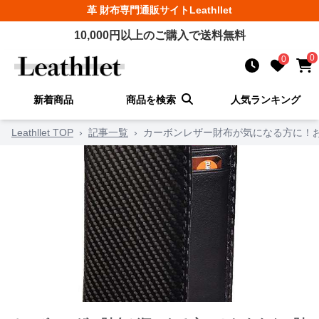
革 財布
専門通販サイト
Leathllet
10,000
円以上のご購入で送料無料
0
0
新着商品
商品を検索
人気ランキング
Leathllet TOP
›
記事一覧
›
カーボンレザー財布が気になる方に！お