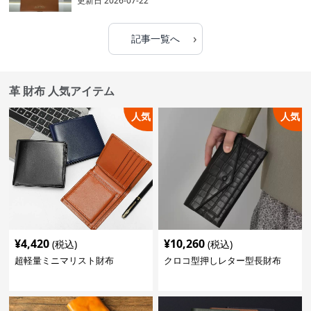
更新日
2026-07-22
›
記事一覧へ
革 財布 人気アイテム
人気
人気
¥
4,420
¥
10,260
(税込)
(税込)
超軽量ミニマリスト財布
クロコ型押しレター型長財布