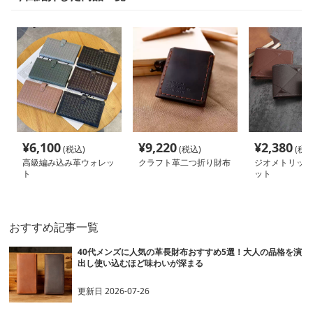
¥
6,100
¥
9,220
¥
2,380
(税込)
(税込)
(税込
高級編み込み革ウォレッ
クラフト革二つ折り財布
ジオメトリック
ト
ット
おすすめ記事一覧
40代メンズに人気の革長財布おすすめ5選！大人の品格を演
出し使い込むほど味わいが深まる
更新日
2026-07-26