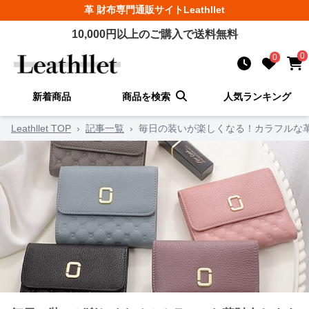
革 財布
専門通販サイト
Leathllet
10,000
円以上のご購入で送料無料
0
0
新着商品
商品を検索
人気ランキング
Leathllet TOP
›
記事一覧
›
毎日の装いが楽しくなる！カラフルな