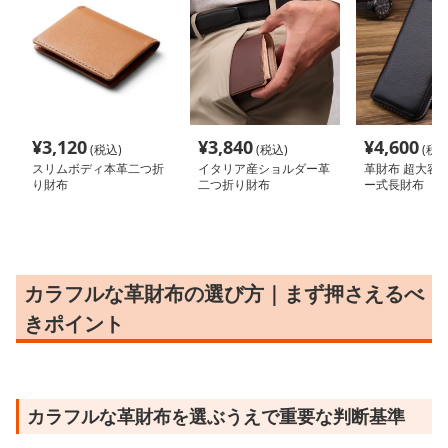
¥
3,120
¥
3,840
¥
4,600
(税込)
(税込)
(税込
スリムボディ本革二つ折
イタリア産ショルダー革
革財布 超大容
り財布
二つ折り財布
ー式長財布
カラフルな革財布の選び方｜まず押さえるべ
きポイント
カラフルな革財布を選ぶうえで重要な判断基準