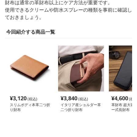
財布は通常の革財布以上にケア方法が重要です。
使用できるクリームや防水スプレーの種類を事前に確認し
ておきましょう。
今回紹介する商品一覧
¥
3,120
¥
3,840
¥
4,600
(税込)
(税込)
(税込
スリムボディ本革二つ折
イタリア産ショルダー革
革財布 超大容
り財布
二つ折り財布
ー式長財布