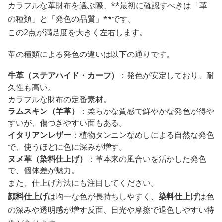
カラフルな革財布を選ぶ際、**最初に確認すべきは「革
の種類」と「発色の品質」**です。
この2点が満足度を大きく左右します。
革の種類による発色の違いは以下の通りです。
牛革（ステアハイド・カーフ）
：発色が安定しており、耐
久性も高い。
カラフルな財布の定番素材。
ラムスキン（羊革）
：柔らかな質感で鮮やかな発色が得や
すいが、傷つきやすい面もある。
イタリアンレザー
：植物タンニンなめしによる自然な発色
で、使うほどに色に深みが増す。
ヌメ革（染料仕上げ）
：革本来の風合いを活かした発色
で、個体差が魅力。
また、仕上げ方法にも注目してください。
顔料仕上げ
は均一な色が長持ちしやすく、
染料仕上げ
は色
の深みや透明感が増す反面、日光や摩擦で退色しやすい特