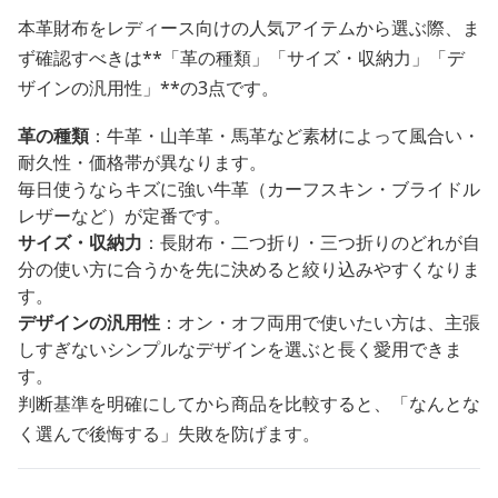
本革財布をレディース向けの人気アイテムから選ぶ際、ま
ず確認すべきは**「革の種類」「サイズ・収納力」「デ
ザインの汎用性」**の3点です。
革の種類
：牛革・山羊革・馬革など素材によって風合い・
耐久性・価格帯が異なります。
毎日使うならキズに強い牛革（カーフスキン・ブライドル
レザーなど）が定番です。
サイズ・収納力
：長財布・二つ折り・三つ折りのどれが自
分の使い方に合うかを先に決めると絞り込みやすくなりま
す。
デザインの汎用性
：オン・オフ両用で使いたい方は、主張
しすぎないシンプルなデザインを選ぶと長く愛用できま
す。
判断基準を明確にしてから商品を比較すると、「なんとな
く選んで後悔する」失敗を防げます。