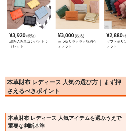
¥
3,920
¥
3,000
¥
2,880
(税込)
(税込)
(税込
編み込み革コンパクトウ
三つ折りラクラク収納ウ
ソフト革リング
ォレット
ォレット
レット
本革財布 レディース 人気の選び方｜まず押
さえるべきポイント
本革財布 レディース 人気アイテムを選ぶうえで
重要な判断基準