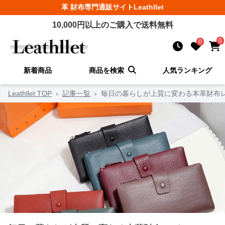
革 財布
専門通販サイト
Leathllet
10,000
円以上のご購入で送料無料
0
0
新着商品
商品を検索
人気ランキング
Leathllet TOP
›
記事一覧
›
毎日の暮らしが上質に変わる本革財布レ