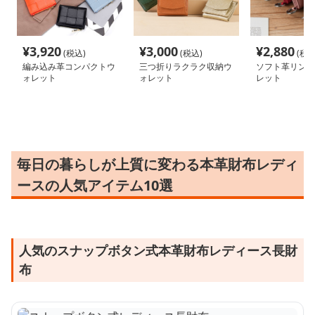
¥
3,920
¥
3,000
¥
2,880
(税込)
(税込)
(税込
編み込み革コンパクトウ
三つ折りラクラク収納ウ
ソフト革リング
ォレット
ォレット
レット
毎日の暮らしが上質に変わる本革財布レディ
ースの人気アイテム10選
人気のスナップボタン式本革財布レディース長財
布