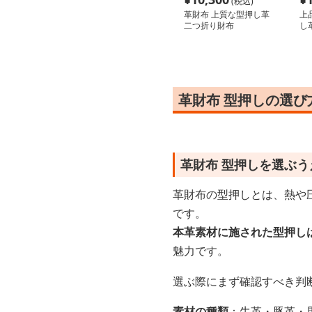
(税込)
革財布 上質な型押し革
上
二つ折り財布
し
革財布 型押しの選
革財布 型押しを選ぶ
革財布の型押しとは、熱や
です。
本革素材に施された型押し
魅力です。
選ぶ際にまず確認すべき判
素材の種類
：牛革・豚革・