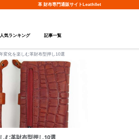
革 財布
専門通販サイト
Leathllet
人気ランキング
記事一覧
年変化を楽しむ革財布型押し10選
しむ革財布型押し10選