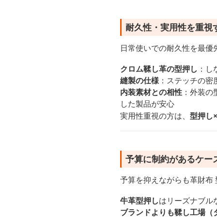
耐久性・実用性を重視
日常使いでの耐久性を最優
クロム鞣し革の型押し
：し
縫製の仕様
：ステッチの密
内装素材との相性
：外装の
した製品が安心
実用性重視の方は、
型押し
予算に制約があるケー
予算を抑えながらも革財布
牛革型押し
はリーズナブル
ブランドよりも鞣し工場（