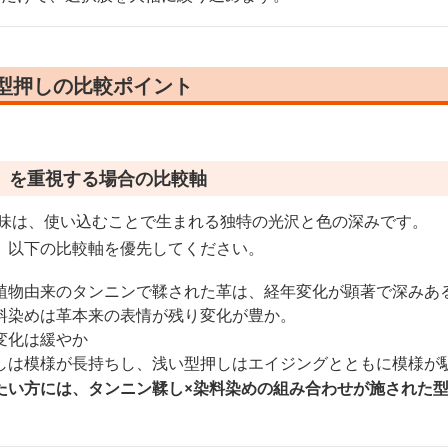
 型押しの比較ポイント
）を重視する場合の比較軸
醐味は、使い込むことで生まれる独特の光沢と色の深みです。
、以下の比較軸を優先してください。
植物由来のタンニンで鞣された革は、経年変化が顕著で深みあ
料染めは革本来の表情が残り変化が豊か。
変化は緩やか
しは模様が長持ちし、浅い型押しはエイジングとともに模様が
たい方には、タンニン鞣し×染料染めの組み合わせが施された
。