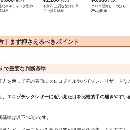
(税込)
(税込)
(税込)
品なキルティング型押
革財布 上質な型押し革
クロコ型押し二つ折り
革財布
二つ折り財布
2Way財布
び方｜まず押さえるべきポイント
うえで重要な判断基準
圧力を使って革の表面にクロコダイルやパイソン、リザードな
は、エキゾチックレザーに近い見た目を比較的手の届きやすい
断基準は以下の3点です。
馬革など、ベースとなる革の品質が経年変化の美しさを左右し