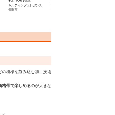
(税込)
(税込)
(税込
キルティングエレガンス
和紙風型押し革 コイン
エレガント型押
長財布
ケース
インケース
どの模様を刻み込む加工技術
価格帯で楽しめる
のが大きな
ます