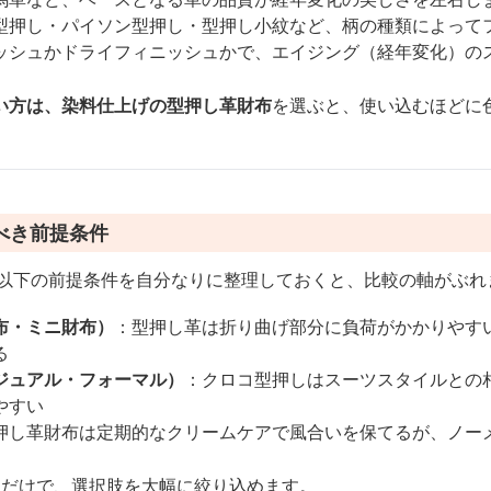
型押し・パイソン型押し・型押し小紋など、柄の種類によって
ッシュかドライフィニッシュかで、エイジング（経年変化）の
い方は、染料仕上げの型押し革財布
を選ぶと、使い込むほどに
べき前提条件
、以下の前提条件を自分なりに整理しておくと、比較の軸がぶれ
布・ミニ財布）
：型押し革は折り曲げ部分に負荷がかかりやす
る
ジュアル・フォーマル）
：クロコ型押しはスーツスタイルとの
やすい
押し革財布は定期的なクリームケアで風合いを保てるが、ノー
るだけで、選択肢を大幅に絞り込めます。