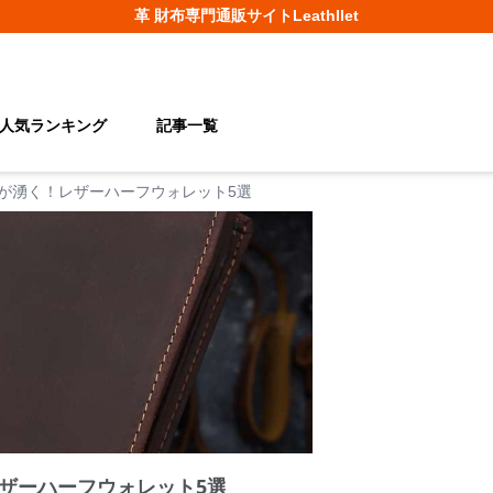
革 財布
専門通販サイト
Leathllet
人気ランキング
記事一覧
が湧く！レザーハーフウォレット5選
ザーハーフウォレット5選