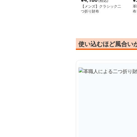
(税込)
【メンズ】クラシック二
革
つ折り財布
布
使い込むほど風合い