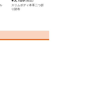
(税込)
ル
スリムボディ本革二つ折
り財布