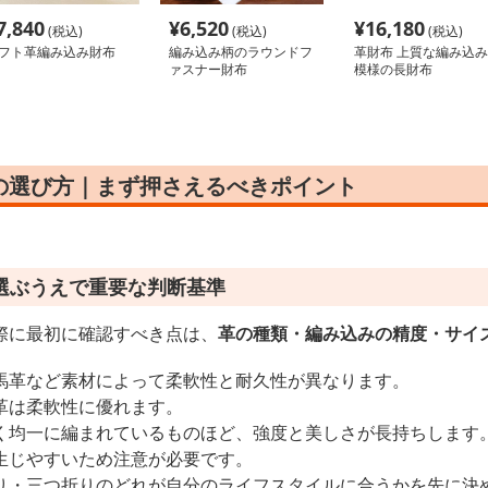
7,840
¥
6,520
¥
16,180
(税込)
(税込)
(税込)
フト革編み込み財布
編み込み柄のラウンドフ
革財布 上質な編み込み
ァスナー財布
模様の長財布
の選び方｜まず押さえるべきポイント
選ぶうえで重要な判断基準
際に最初に確認すべき点は、
革の種類・編み込みの精度・サイ
馬革など素材によって柔軟性と耐久性が異なります。
革は柔軟性に優れます。
く均一に編まれているものほど、強度と美しさが長持ちします
生じやすいため注意が必要です。
り・三つ折りのどれが自分のライフスタイルに合うかを先に決