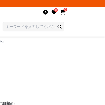
0
0
染む
に馴染む