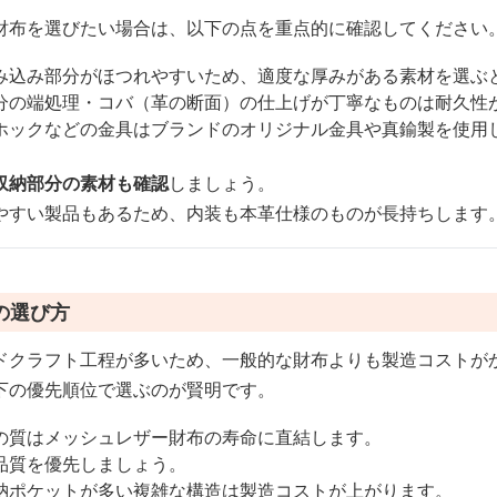
財布を選びたい場合は、以下の点を重点的に確認してください
み込み部分がほつれやすいため、適度な厚みがある素材を選ぶ
分の端処理・コバ（革の断面）の仕上げが丁寧なものは耐久性
ホックなどの金具はブランドのオリジナル金具や真鍮製を使用
収納部分の素材も確認
しましょう。
やすい製品もあるため、内装も本革仕様のものが長持ちします
の選び方
ドクラフト工程が多いため、一般的な財布よりも製造コストが
下の優先順位で選ぶのが賢明です。
の質はメッシュレザー財布の寿命に直結します。
品質を優先しましょう。
納ポケットが多い複雑な構造は製造コストが上がります。