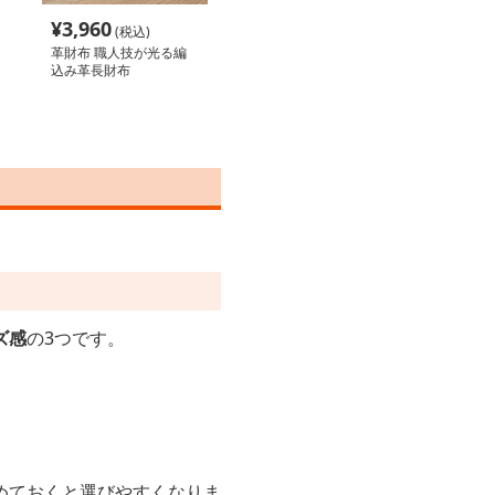
¥
3,960
(税込)
革財布 職人技が光る編
込み革長財布
ズ感
の3つです。
。
めておくと選びやすくなりま