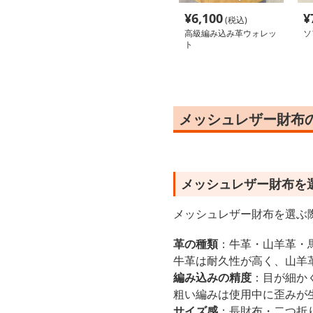
¥
6,100
¥
(税込)
高級編み込み革ウォレッ
ソ
ト
メッシュレザー財布
メッシュレザー財布を
メッシュレザー財布を選ぶ
革の種類
：牛革・山羊革・
牛革は耐久性が高く、山羊
編み込みの精度
：目が細か
粗い編みは使用中に歪みが
サイズ感
：長財布・二つ折