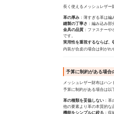
長く使えるメッシュレザー
革の厚み
：薄すぎる革は編
縫製の丁寧さ
：編み込み部
金具の品質
：ファスナーや
です。
実用性を重視するならば、
内装が合皮の場合は剥がれ
予算に制約がある場合
メッシュレザー財布はハン
予算に制約がある場合は以
革の種類を妥協しない
：革
他の要素より革の本質的な
機能をシンプルに絞る
：収