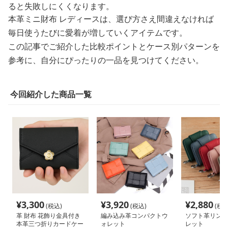
ると失敗しにくくなります。
本革ミニ財布 レディースは、選び方さえ間違えなければ
毎日使うたびに愛着が増していくアイテムです。
この記事でご紹介した比較ポイントとケース別パターンを
参考に、自分にぴったりの一品を見つけてください。
今回紹介した商品一覧
¥
3,300
¥
3,920
¥
2,880
(税込)
(税込)
(税込
革 財布 花飾り金具付き
編み込み革コンパクトウ
ソフト革リング
本革三つ折りカードケー
ォレット
レット