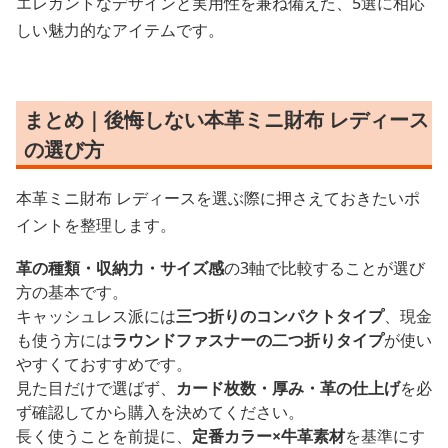
エレガントなデザインと実用性を兼ね備えた、5選に相応
しい魅力的なアイテムです。
まとめ｜後悔しない本革ミニ財布 レディース
の選び方
本革ミニ財布 レディースを選ぶ際に押さえておきたいポ
イントを整理します。
革の種類・収納力・サイズ感
の3軸で比較することが選び
方の基本です。
キャッシュレス派には
三つ折りのコンパクトタイプ
、現金
も使う方には
ラウンドファスナーの二つ折りタイプ
が使い
やすくておすすめです。
見た目だけで選ばず、
カード枚数・厚み・革の仕上げ
を必
ず確認してから購入を決めてください。
長く使うことを前提に、
定番カラー×牛革素材
を基準にす