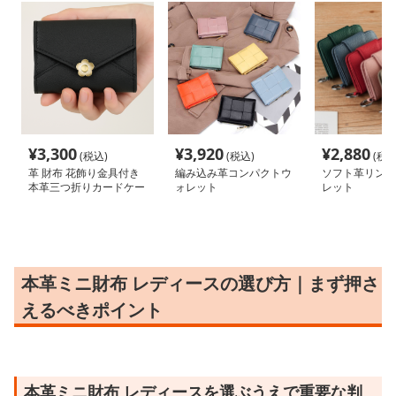
¥
3,300
¥
3,920
¥
2,880
(税込)
(税込)
(税込
革 財布 花飾り金具付き
編み込み革コンパクトウ
ソフト革リング
本革三つ折りカードケー
ォレット
レット
ス
本革ミニ財布 レディースの選び方｜まず押さ
えるべきポイント
本革ミニ財布 レディースを選ぶうえで重要な判