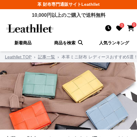
革 財布
専門通販サイト
Leathllet
10,000
円以上のご購入で送料無料
0
0
新着商品
商品を検索
人気ランキング
Leathllet TOP
›
記事一覧
›
本革ミニ財布 レディースおすすめ5選