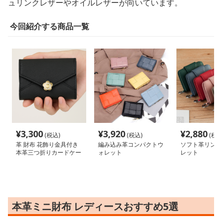
ュリンクレザーやオイルレザーが向いています。
今回紹介する商品一覧
¥
3,300
¥
3,920
¥
2,880
(税込)
(税込)
(税込
革 財布 花飾り金具付き
編み込み革コンパクトウ
ソフト革リング
本革三つ折りカードケー
ォレット
レット
ス
本革ミニ財布 レディースおすすめ5選