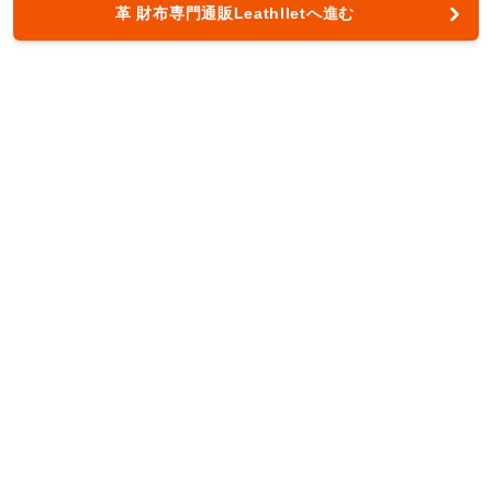
革 財布専門通販Leathlletへ進む