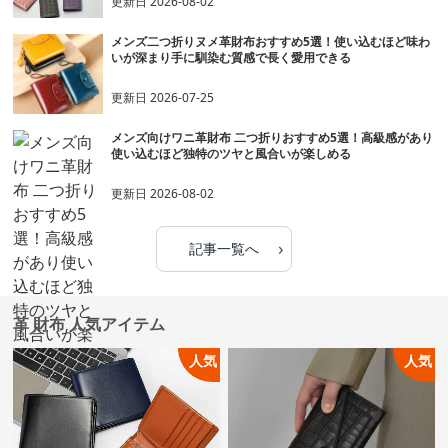
更新日
2026-08-02
メンズ二つ折りヌメ革財布おすすめ5選！使い込むほど味わ
いが深まり手に馴染む質感で長く愛用できる
更新日
2026-07-25
メンズ向けワニ革財布 二つ折りおすすめ5選！高級感があり
使い込むほど独特のツヤと風合いが楽しめる
更新日
2026-08-02
›
記事一覧へ
革 財布 人気アイテム
人気
人気