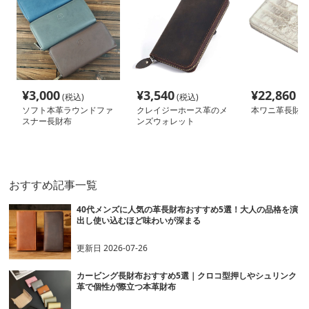
¥
3,000
¥
3,540
¥
22,860
(税込)
(税込)
(税
ソフト本革ラウンドファ
クレイジーホース革のメ
本ワニ革長財布
スナー長財布
ンズウォレット
おすすめ記事一覧
40代メンズに人気の革長財布おすすめ5選！大人の品格を演
出し使い込むほど味わいが深まる
更新日
2026-07-26
カービング長財布おすすめ5選｜クロコ型押しやシュリンク
革で個性が際立つ本革財布