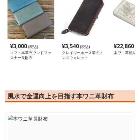
¥
3,000
¥
3,540
¥
22,860
(税込)
(税込)
(税
ソフト本革ラウンドファ
クレイジーホース革のメ
本ワニ革長財布
スナー長財布
ンズウォレット
風水で金運向上を目指す本ワニ革財布