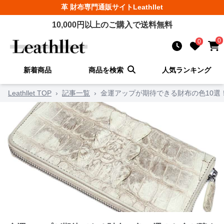
革 財布
専門通販サイト
Leathllet
10,000
円以上のご購入で送料無料
0
0
新着商品
商品を検索
人気ランキング
Leathllet TOP
›
記事一覧
›
金運アップが期待できる財布の色10選