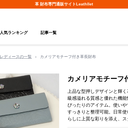
革 財布
専門通販サイト
Leathllet
人気ランキング
記事一覧
レディースの一覧
›
カメリアモチーフ付き革長財布
カメリアモチーフ
上品な型押しデザインと輝く
級感溢れる質感と優れた機能
ぴったりのアイテム。使いや
すっきりと整理可能。日常使
らしに上質な彩りを添え、ス