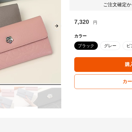
ご注文確定か
7,320
円
Next slide
カラー
ブラック
グレー
ピ
購
カー