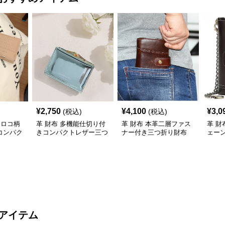
¥
2,750
¥
4,100
¥
3,0
(税込)
(税込)
クロコ柄
革 財布 多機能仕切り付
革 財布 本革二層ファス
革 財
コンパク
きコンパクトレザー三つ
ナー付き三つ折り財布
ェー
折り財布
三つ
アイテム