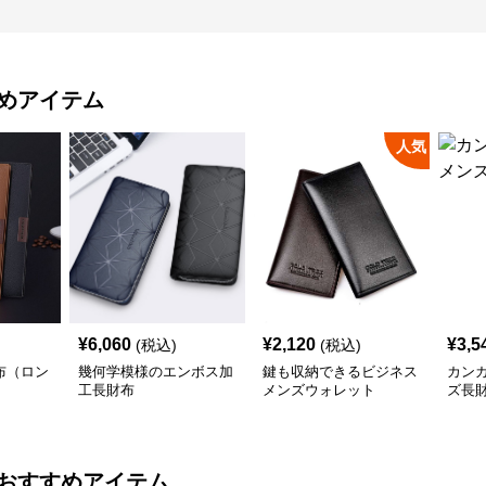
めアイテム
人気
¥
6,060
¥
2,120
¥
3,5
(税込)
(税込)
布（ロン
幾何学模様のエンボス加
鍵も収納できるビジネス
カン
工長財布
メンズウォレット
ズ長
おすすめアイテム