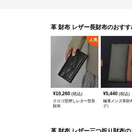
革 財布
レザー長財布
のおすす
人気
¥
10,260
¥
5,440
(税込)
(税込)
クロコ型押しレター型長
極薄メンズ革財
財布
グ）
革 財布
レザー三つ折り財布
の