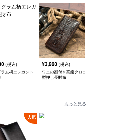
00
¥
3,960
¥
2,880
(税込)
(税込)
(税込)
グラム柄エレガント
ワニの顔付き高級クロコ
ソフト革ジップラウンド
布
型押し長財布
長財布
もっと見る
人気
人