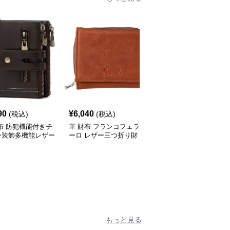
90
¥
6,040
¥
3,850
(税込)
(税込)
(税込)
布 防犯機能付きチ
革 財布 フランコフェラ
革 財布 本革仕上げ多機
ン装飾多機能レザー
ーロ レザー三つ折り財
能レザー三つ折り財布
折り財布
布 茶色
もっと見る