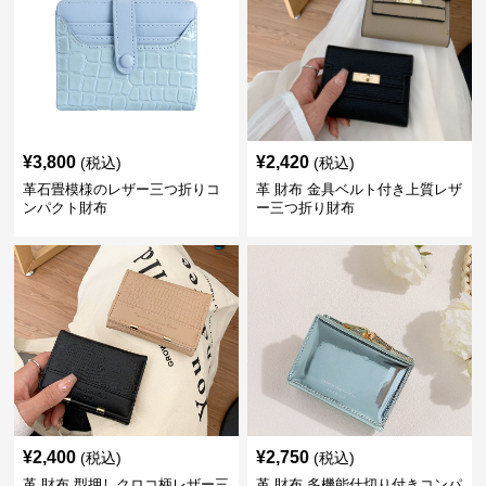
¥
3,800
¥
2,420
(税込)
(税込)
革石畳模様のレザー三つ折りコ
革 財布 金具ベルト付き上質レザ
ンパクト財布
ー三つ折り財布
¥
2,400
¥
2,750
(税込)
(税込)
革 財布 型押しクロコ柄レザー三
革 財布 多機能仕切り付きコンパ