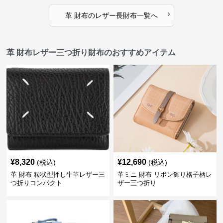
›
革 財布
の
レザー長財布
一覧へ
革 財布レザー三つ折り財布のおすすめアイテム
¥
8,320
¥
12,690
(税込)
(税込)
革 財布 粒状型押し牛革レザー三
革ミニ 財布 リボン飾り格子柄レ
つ折りコンパクト
ザー三つ折り