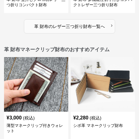
つ折りコンパクト財布
クトレザー三つ折り財布
›
革 財布
の
レザー三つ折り財布
一覧へ
革 財布マネークリップ財布のおすすめアイテム
¥
3,000
¥
2,280
(税込)
(税込)
薄型マネークリップ付きウォレ
シボ革 マネークリップ財布
ット