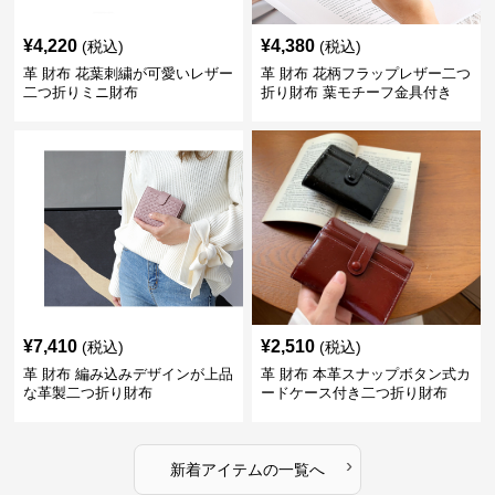
¥
4,220
¥
4,380
(税込)
(税込)
革 財布 花葉刺繍が可愛いレザー
革 財布 花柄フラップレザー二つ
二つ折りミニ財布
折り財布 葉モチーフ金具付き
¥
7,410
¥
2,510
(税込)
(税込)
革 財布 編み込みデザインが上品
革 財布 本革スナップボタン式カ
な革製二つ折り財布
ードケース付き二つ折り財布
›
新着アイテムの一覧へ