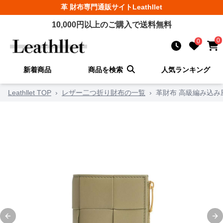
革 財布
専門通販サイト
Leathllet
10,000
円以上のご購入で送料無料
0
0
新着商品
商品を検索
人気ランキング
Leathllet TOP
›
レザー二つ折り財布の一覧
›
革財布 高級編み込み
Previous slide
Ne