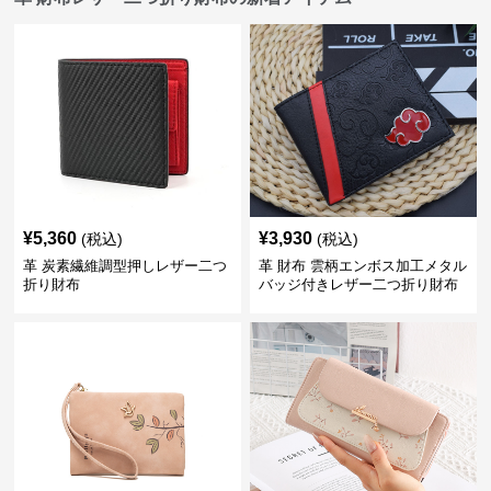
¥
5,360
¥
3,930
(税込)
(税込)
革 炭素繊維調型押しレザー二つ
革 財布 雲柄エンボス加工メタル
折り財布
バッジ付きレザー二つ折り財布