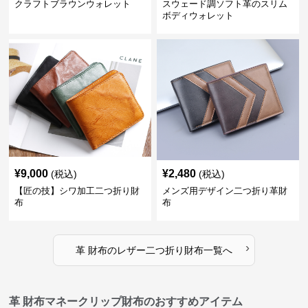
クラフトブラウンウォレット
スウェード調ソフト革のスリム
ボディウォレット
¥
9,000
¥
2,480
(税込)
(税込)
【匠の技】シワ加工二つ折り財
メンズ用デザイン二つ折り革財
布
布
›
革 財布
の
レザー二つ折り財布
一覧へ
革 財布マネークリップ財布のおすすめアイテム