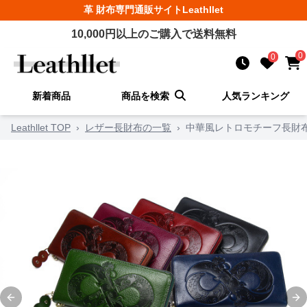
革 財布
専門通販サイト
Leathllet
10,000
円以上のご購入で送料無料
0
0
新着商品
商品を検索
人気ランキング
Leathllet TOP
›
レザー長財布の一覧
›
中華風レトロモチーフ長財
Previous slide
Ne