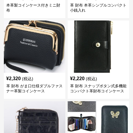
本革製コインケース付きミニ財
革 財布 本革シンプルコンパクト
布
小銭入れ
¥
2,320
¥
2,220
(税込)
(税込)
革 財布 がま口仕様ダブルファス
革 財布 スナップボタン式多機能
ナー革製コインケース
コンパクト革財布コインケース