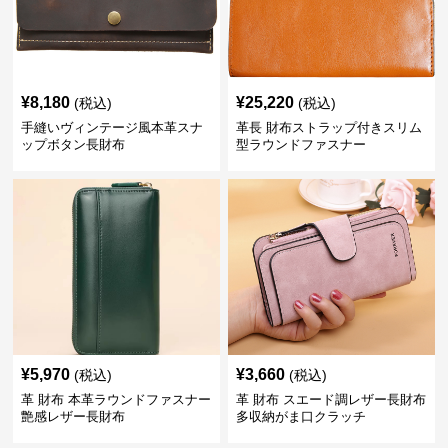
¥
8,180
¥
25,220
(税込)
(税込)
手縫いヴィンテージ風本革スナ
革長 財布ストラップ付きスリム
ップボタン長財布
型ラウンドファスナー
¥
5,970
¥
3,660
(税込)
(税込)
革 財布 本革ラウンドファスナー
革 財布 スエード調レザー長財布
艶感レザー長財布
多収納がま口クラッチ