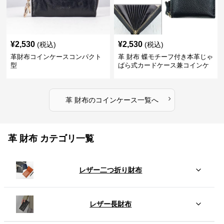
¥
2,530
¥
2,530
(税込)
(税込)
革財布コインケースコンパクト
革 財布 蝶モチーフ付き本革じゃ
型
ばら式カードケース兼コインケ
ース
›
革 財布
の
コインケース
一覧へ
革 財布 カテゴリ一覧
レザー二つ折り財布
レザー長財布