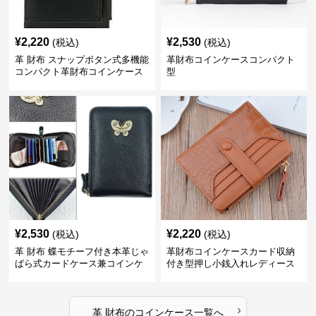
¥
2,220
¥
2,530
(税込)
(税込)
革 財布 スナップボタン式多機能
革財布コインケースコンパクト
コンパクト革財布コインケース
型
¥
2,530
¥
2,220
(税込)
(税込)
革 財布 蝶モチーフ付き本革じゃ
革財布コインケースカード収納
ばら式カードケース兼コインケ
付き型押し小銭入れレディース
ース
›
革 財布
の
コインケース
一覧へ