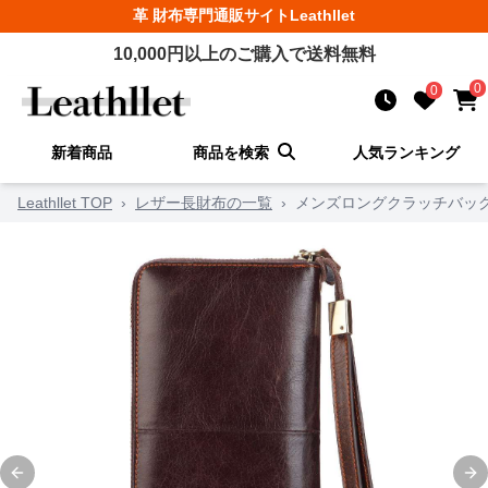
革 財布
専門通販サイト
Leathllet
10,000
円以上のご購入で送料無料
0
0
新着商品
商品を検索
人気ランキング
Leathllet TOP
›
レザー長財布の一覧
›
メンズロングクラッチバッ
Previous slide
Ne