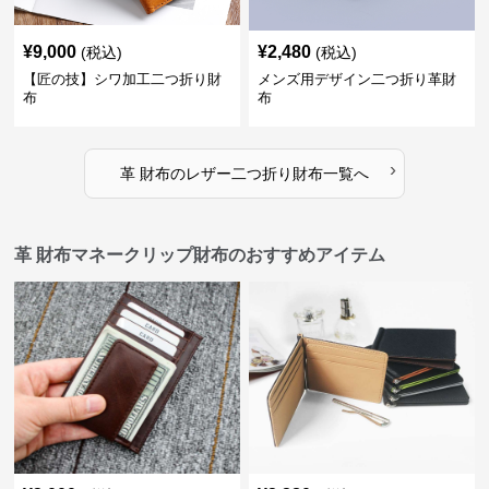
¥
9,000
¥
2,480
(税込)
(税込)
【匠の技】シワ加工二つ折り財
メンズ用デザイン二つ折り革財
布
布
›
革 財布
の
レザー二つ折り財布
一覧へ
革 財布マネークリップ財布のおすすめアイテム