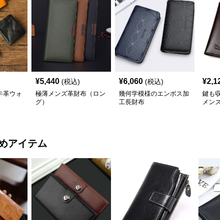
¥
5,440
¥
6,060
¥
2,1
(税込)
(税込)
牛革ウォ
極薄メンズ革財布（ロン
幾何学模様のエンボス加
鍵も
グ）
工長財布
メン
めアイテム