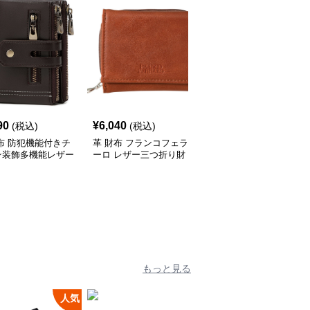
90
¥
6,040
¥
3,850
(税込)
(税込)
(税込)
布 防犯機能付きチ
革 財布 フランコフェラ
革 財布 本革仕上げ多機
ン装飾多機能レザー
ーロ レザー三つ折り財
能レザー三つ折り財布
折り財布
布 茶色
もっと見る
人気
人