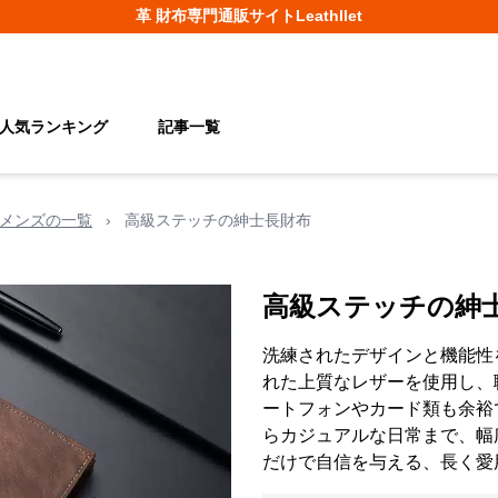
革 財布
専門通販サイト
Leathllet
人気ランキング
記事一覧
メンズの一覧
›
高級ステッチの紳士長財布
高級ステッチの紳
洗練されたデザインと機能性
れた上質なレザーを使用し、
ートフォンやカード類も余裕
らカジュアルな日常まで、幅
だけで自信を与える、長く愛