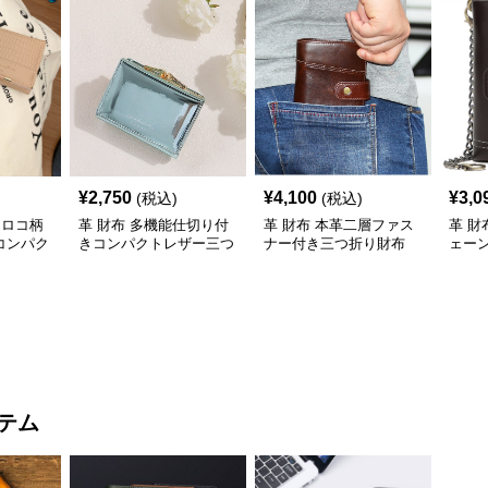
¥
2,750
¥
4,100
¥
3,0
(税込)
(税込)
クロコ柄
革 財布 多機能仕切り付
革 財布 本革二層ファス
革 財
コンパク
きコンパクトレザー三つ
ナー付き三つ折り財布
ェー
折り財布
三つ
テム