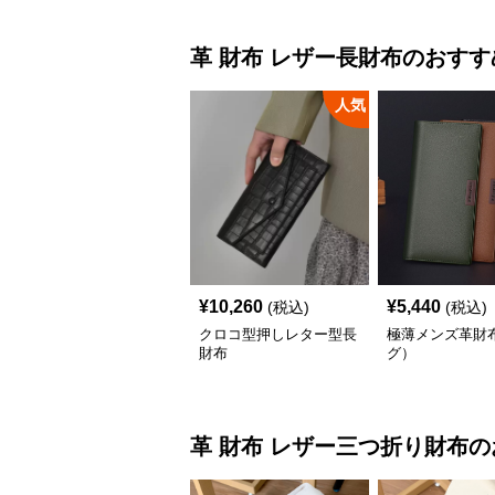
革 財布
レザー長財布
のおすす
人気
¥
10,260
¥
5,440
(税込)
(税込)
クロコ型押しレター型長
極薄メンズ革財
財布
グ）
革 財布
レザー三つ折り財布
の