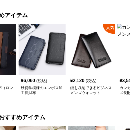
めアイテム
人気
¥
6,060
¥
2,120
¥
3,5
(税込)
(税込)
布（ロン
幾何学模様のエンボス加
鍵も収納できるビジネス
カン
工長財布
メンズウォレット
ズ長
おすすめアイテム