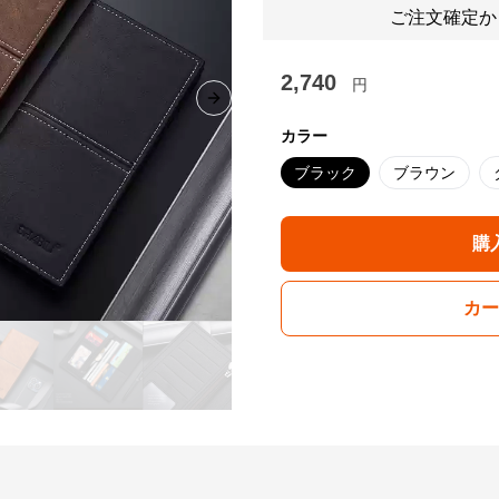
ご注文確定か
2,740
円
Next slide
カラー
ブラック
ブラウン
購
カー