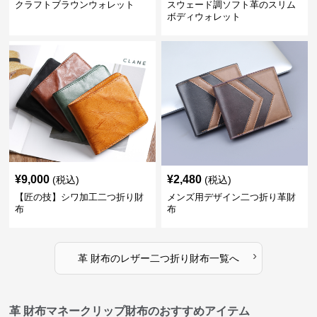
クラフトブラウンウォレット
スウェード調ソフト革のスリム
ボディウォレット
¥
9,000
¥
2,480
(税込)
(税込)
【匠の技】シワ加工二つ折り財
メンズ用デザイン二つ折り革財
布
布
›
革 財布
の
レザー二つ折り財布
一覧へ
革 財布マネークリップ財布のおすすめアイテム