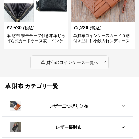
¥
2,530
¥
2,220
(税込)
(税込)
革 財布 蝶モチーフ付き本革じゃ
革財布コインケースカード収納
ばら式カードケース兼コインケ
付き型押し小銭入れレディース
ース
›
革 財布
の
コインケース
一覧へ
革 財布 カテゴリ一覧
レザー二つ折り財布
レザー長財布