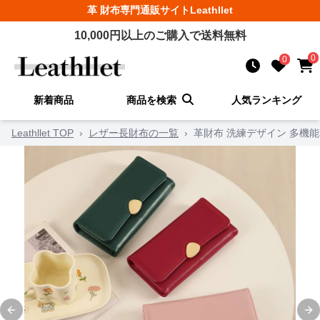
革 財布
専門通販サイト
Leathllet
10,000
円以上のご購入で送料無料
0
0
新着商品
商品を検索
人気ランキング
Leathllet TOP
›
レザー長財布の一覧
›
革財布 洗練デザイン 多機
Previous slide
Ne