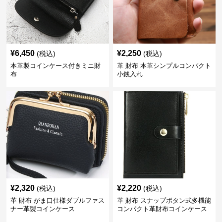
¥
6,450
¥
2,250
(税込)
(税込)
本革製コインケース付きミニ財
革 財布 本革シンプルコンパクト
布
小銭入れ
¥
2,320
¥
2,220
(税込)
(税込)
革 財布 がま口仕様ダブルファス
革 財布 スナップボタン式多機能
ナー革製コインケース
コンパクト革財布コインケース