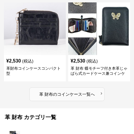
¥
2,530
¥
2,530
(税込)
(税込)
革財布コインケースコンパクト
革 財布 蝶モチーフ付き本革じゃ
型
ばら式カードケース兼コインケ
ース
›
革 財布
の
コインケース
一覧へ
革 財布 カテゴリ一覧