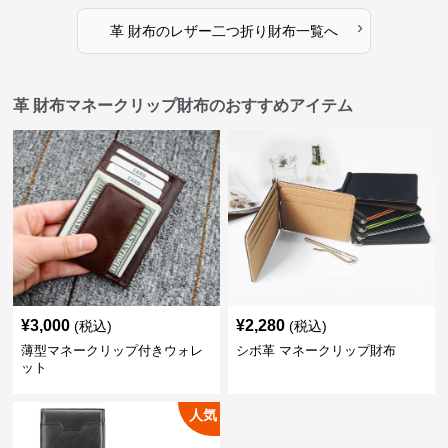
›
革 財布
の
レザー二つ折り財布
一覧へ
革 財布マネークリップ財布のおすすめアイテム
¥
3,000
¥
2,280
(税込)
(税込)
薄型マネークリップ付きウォレ
シボ革 マネークリップ財布
ット
人気