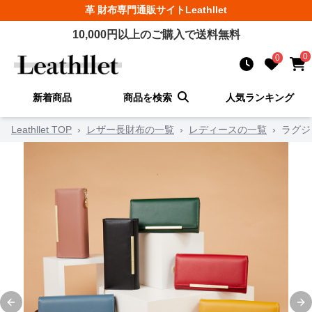
革 財布
専門通販サイト
Leathllet
10,000
円以上のご購入で送料無料
0
0
新着商品
商品を検索
人気ランキング
Leathllet TOP
›
レザー長財布の一覧
›
レディースの一覧
›
ラグジ
Previous slide
Ne