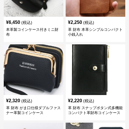
¥
6,450
¥
2,250
(税込)
(税込)
本革製コインケース付きミニ財
革 財布 本革シンプルコンパクト
布
小銭入れ
¥
2,320
¥
2,220
(税込)
(税込)
革 財布 がま口仕様ダブルファス
革 財布 スナップボタン式多機能
ナー革製コインケース
コンパクト革財布コインケース