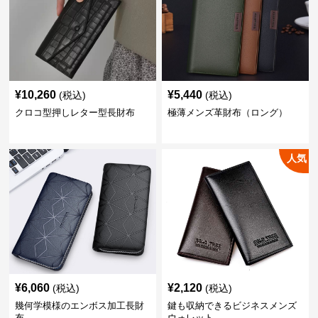
¥
10,260
¥
5,440
(税込)
(税込)
クロコ型押しレター型長財布
極薄メンズ革財布（ロング）
人気
¥
6,060
¥
2,120
(税込)
(税込)
幾何学模様のエンボス加工長財
鍵も収納できるビジネスメンズ
布
ウォレット