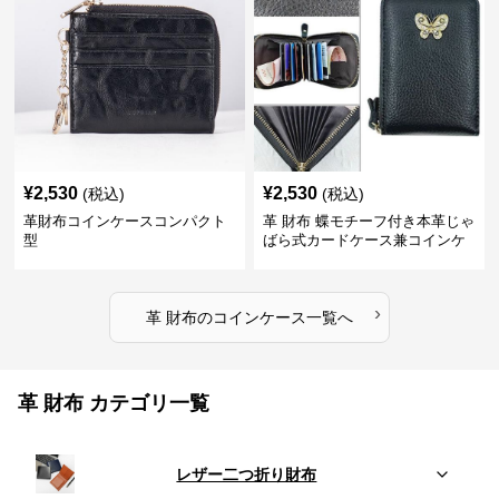
¥
2,530
¥
2,530
(税込)
(税込)
革財布コインケースコンパクト
革 財布 蝶モチーフ付き本革じゃ
型
ばら式カードケース兼コインケ
ース
›
革 財布
の
コインケース
一覧へ
革 財布 カテゴリ一覧
レザー二つ折り財布