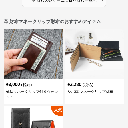
革 財布
の
レザー二つ折り財布
一覧へ
革 財布マネークリップ財布のおすすめアイテム
¥
3,000
¥
2,280
(税込)
(税込)
薄型マネークリップ付きウォレ
シボ革 マネークリップ財布
ット
人気