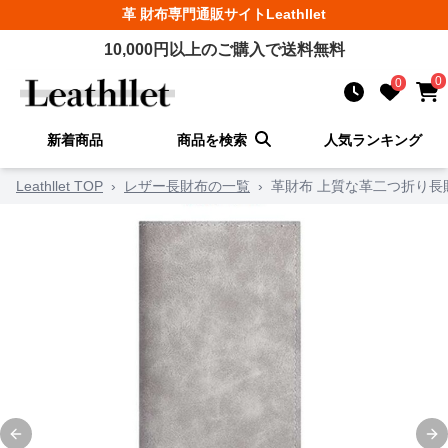
革 財布
専門通販サイト
Leathllet
10,000
円以上のご購入で送料無料
0
0
新着商品
商品を検索
人気ランキング
Leathllet TOP
›
レザー長財布の一覧
›
革財布 上質な革二つ折り長
Previous slide
Ne