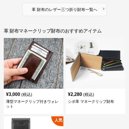
›
革 財布
の
レザー三つ折り財布
一覧へ
革 財布マネークリップ財布のおすすめアイテム
¥
3,000
¥
2,280
(税込)
(税込)
薄型マネークリップ付きウォレ
シボ革 マネークリップ財布
ット
人気