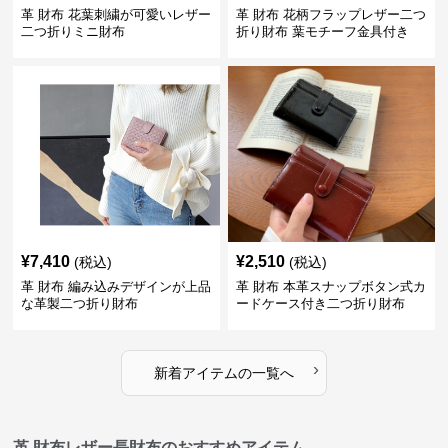
革 財布 花葉刺繍が可愛いレザー
革 財布 花柄フラップレザー二つ
二つ折りミニ財布
折り財布 葉モチーフ金具付き
¥
7,410
¥
2,510
(税込)
(税込)
革 財布 編み込みデザインが上品
革 財布 本革スナップボタン式カ
な革製二つ折り財布
ードケース付き二つ折り財布
›
新着アイテムの一覧へ
革 財布レザー長財布のおすすめアイテム