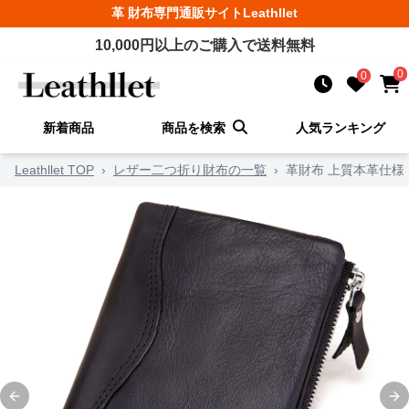
革 財布
専門通販サイト
Leathllet
10,000
円以上のご購入で送料無料
0
0
新着商品
商品を検索
人気ランキング
Leathllet TOP
›
レザー二つ折り財布の一覧
›
革財布 上質本革仕様
Previous slide
Ne