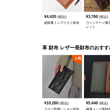
¥
4,420
¥
3,760
(税込)
(税込)
超軽量ミニマリスト財布
ヴィンテージ風
レット
革 財布
レザー長財布
のおすす
人気
¥
10,260
¥
5,440
(税込)
(税込)
クロコ型押しレター型長
極薄メンズ革財