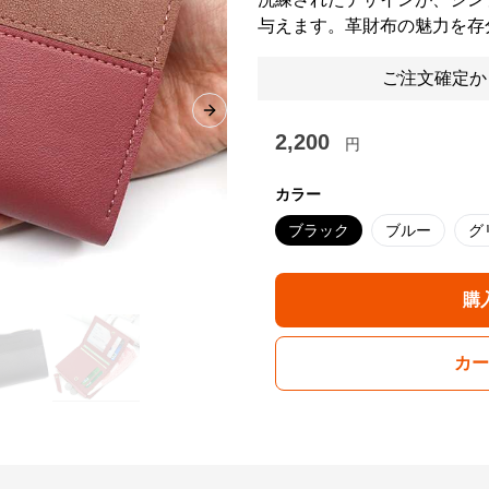
与えます。革財布の魅力を存
ご注文確定か
Next slide
2,200
円
カラー
ブラック
ブルー
グ
購
カー