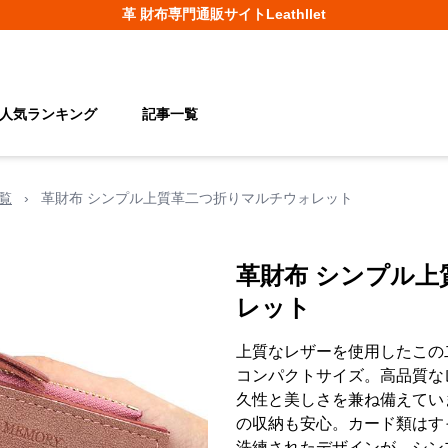
革 財布
専門通販サイト
Leathllet
人気ランキング
記事一覧
覧
›
革財布 シンプル上質革二つ折りマルチウォレット
革財布 シンプル
レット
上質なレザーを使用したこの
コンパクトサイズ。高品質な
久性と美しさを兼ね備えてい
の収納も安心。カード類はす
洗練されたデザインが、シン