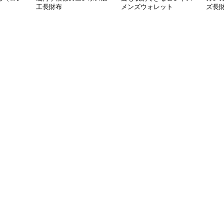
工長財布
メンズウォレット
ズ長