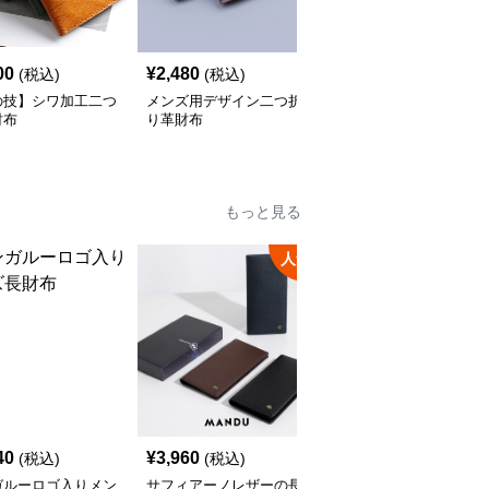
00
¥
2,480
¥
4,180
(税込)
(税込)
(税込)
の技】シワ加工二つ
メンズ用デザイン二つ折
【メンズ】クラシック二
財布
り革財布
つ折り財布
もっと見る
人気
40
¥
3,960
¥
8,580
(税込)
(税込)
(税込)
ガルーロゴ入りメン
サフィアーノレザーの長
メタルプレート長財布