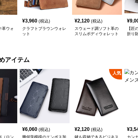
¥
3,960
¥
2,120
¥
9,0
(税込)
(税込)
牛革ウォ
クラフトブラウンウォレ
スウェード調ソフト革の
【匠
ット
スリムボディウォレット
折り
めアイテム
人気
¥
6,060
¥
2,120
¥
3,5
(税込)
(税込)
布（ロン
幾何学模様のエンボス加
鍵も収納できるビジネス
カン