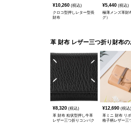
¥
10,260
¥
5,440
(税込)
(税込)
クロコ型押しレター型長
極薄メンズ革財
財布
グ）
革 財布
レザー三つ折り財布
の
¥
8,320
¥
12,690
(税込)
(税込
革 財布 粒状型押し牛革
革ミニ 財布 リ
レザー三つ折りコンパク
格子柄レザー三
ト