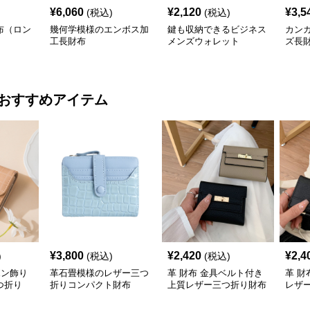
¥
6,060
¥
2,120
¥
3,5
(税込)
(税込)
布（ロン
幾何学模様のエンボス加
鍵も収納できるビジネス
カン
工長財布
メンズウォレット
ズ長
おすすめアイテム
¥
3,800
¥
2,420
¥
2,4
)
(税込)
(税込)
ボン飾り
革石畳模様のレザー三つ
革 財布 金具ベルト付き
革 財
つ折り
折りコンパクト財布
上質レザー三つ折り財布
レザ
ト財