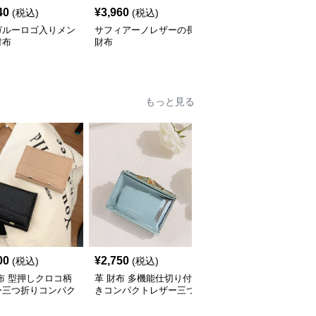
40
¥
3,960
¥
8,580
(税込)
(税込)
(税込)
ガルーロゴ入りメン
サフィアーノレザーの長
メタルプレート長財布
財布
財布
もっと見る
00
¥
2,750
¥
4,100
(税込)
(税込)
(税込)
布 型押しクロコ柄
革 財布 多機能仕切り付
革 財布 本革二層ファス
ー三つ折りコンパク
きコンパクトレザー三つ
ナー付き三つ折り財布
布
折り財布