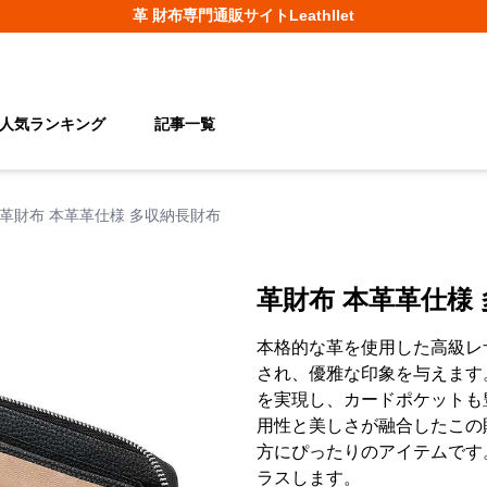
革 財布
専門通販サイト
Leathllet
人気ランキング
記事一覧
革財布 本革革仕様 多収納長財布
革財布 本革革仕様
本格的な革を使用した高級レ
され、優雅な印象を与えます
を実現し、カードポケットも
用性と美しさが融合したこの
方にぴったりのアイテムです
ラスします。