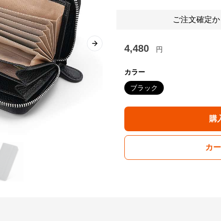
ご注文確定か
4,480
Next slide
円
カラー
ブラック
購
カー