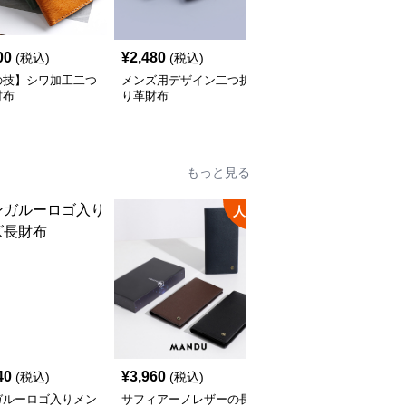
00
¥
2,480
¥
4,180
(税込)
(税込)
(税込)
の技】シワ加工二つ
メンズ用デザイン二つ折
【メンズ】クラシック二
財布
り革財布
つ折り財布
もっと見る
人気
40
¥
3,960
¥
8,580
(税込)
(税込)
(税込)
ガルーロゴ入りメン
サフィアーノレザーの長
メタルプレート長財布