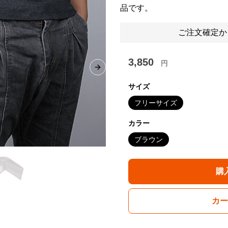
品です。
ご注文確定か
3,850
円
Next slide
サイズ
フリーサイズ
カラー
ブラウン
購
カー