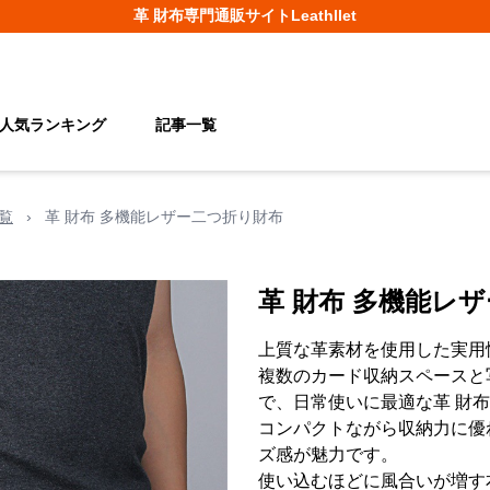
革 財布
専門通販サイト
Leathllet
人気ランキング
記事一覧
覧
›
革 財布 多機能レザー二つ折り財布
革 財布 多機能レ
上質な革素材を使用した実用
複数のカード収納スペースと
で、日常使いに最適な革 財
コンパクトながら収納力に優
ズ感が魅力です。
使い込むほどに風合いが増す