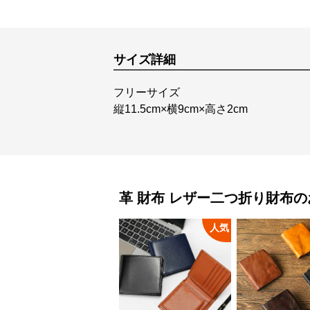
サイズ詳細
フリーサイズ
縦11.5cm×横9cm×高さ2cm
革 財布
レザー二つ折り財布
の
人気