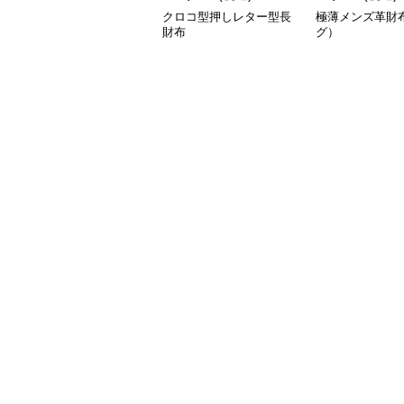
クロコ型押しレター型長
極薄メンズ革財
財布
グ）