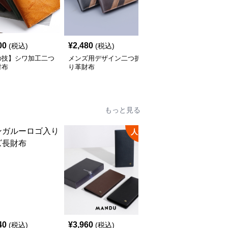
00
¥
2,480
¥
4,180
(税込)
(税込)
(税込)
の技】シワ加工二つ
メンズ用デザイン二つ折
【メンズ】クラシック二
財布
り革財布
つ折り財布
もっと見る
人気
40
¥
3,960
¥
8,580
(税込)
(税込)
(税込)