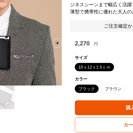
ジネスシーンまで幅広く活躍
薄型で携帯性に優れた大人の
ご注文確定か
2,270
円
Next slide
サイズ
10ｘ12ｘ1.5ｃｍ
カラー
ブラック
ブラウン
購
カー