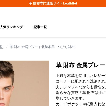
革 財布
専門通販サイト
Leathllet
人気ランキング
記事一覧
覧
›
革 財布 金属プレート装飾本革二つ折り財布
革 財布 金属プレ
上質な本革を使用したレザー
コーナーに配された洗練され
え、シンプルながらも個性を
滑らかな質感の革 財布は手
増していきます。
カードポケットや紙幣入れな