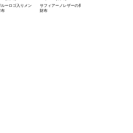
ガルーロゴ入りメン
サフィアーノレザーの長
メタルプレート長財布
財布
財布