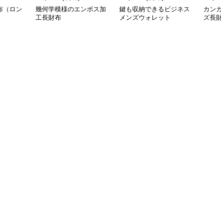
布（ロン
幾何学模様のエンボス加
鍵も収納できるビジネス
カン
工長財布
メンズウォレット
ズ長