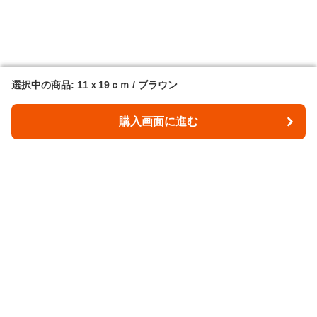
選択中の商品: 11ｘ19ｃｍ / ブラウン
選択中の商品: 11ｘ19ｃｍ / ブラウン
購入画面に進む
購入画面に進む
Leathllet
について