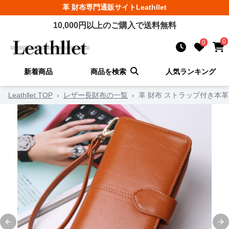
革 財布
専門通販サイト
Leathllet
10,000
円以上のご購入で送料無料
0
0
新着商品
商品を検索
人気ランキング
Leathllet TOP
›
レザー長財布の一覧
›
革 財布 ストラップ付き本
Previous slide
Ne