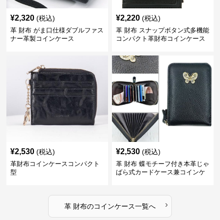
¥
2,320
¥
2,220
(税込)
(税込)
革 財布 がま口仕様ダブルファス
革 財布 スナップボタン式多機能
ナー革製コインケース
コンパクト革財布コインケース
¥
2,530
¥
2,530
(税込)
(税込)
革財布コインケースコンパクト
革 財布 蝶モチーフ付き本革じゃ
型
ばら式カードケース兼コインケ
ース
›
革 財布
の
コインケース
一覧へ