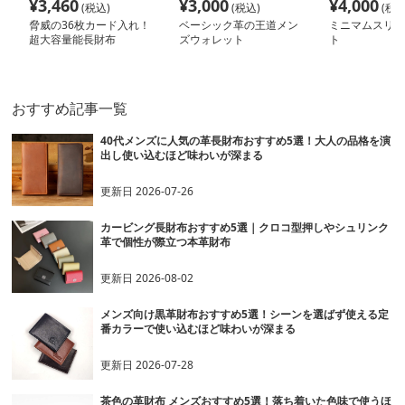
¥
3,460
¥
3,000
¥
4,000
(税込)
(税込)
(税込
脅威の36枚カード入れ！
ベーシック革の王道メン
ミニマムスリー
超大容量能長財布
ズウォレット
ト
おすすめ記事一覧
40代メンズに人気の革長財布おすすめ5選！大人の品格を演
出し使い込むほど味わいが深まる
更新日
2026-07-26
カービング長財布おすすめ5選｜クロコ型押しやシュリンク
革で個性が際立つ本革財布
更新日
2026-08-02
メンズ向け黒革財布おすすめ5選！シーンを選ばず使える定
番カラーで使い込むほど味わいが深まる
更新日
2026-07-28
茶色の革財布 メンズおすすめ5選！落ち着いた色味で使うほ