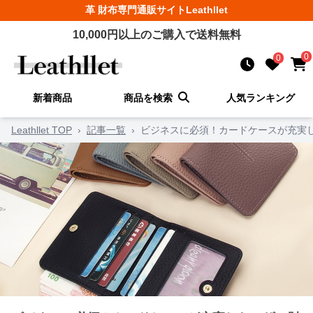
革 財布
専門通販サイト
Leathllet
10,000
円以上のご購入で送料無料
0
0
新着商品
商品を検索
人気ランキング
Leathllet TOP
›
記事一覧
›
ビジネスに必須！カードケースが充実し