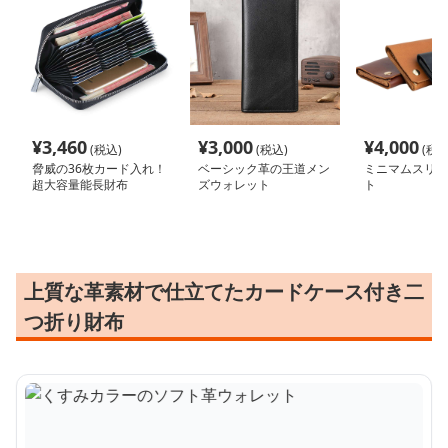
¥
3,460
¥
3,000
¥
4,000
(税込)
(税込)
(税込
脅威の36枚カード入れ！
ベーシック革の王道メン
ミニマムスリー
超大容量能長財布
ズウォレット
ト
上質な革素材で仕立てたカードケース付き二
つ折り財布