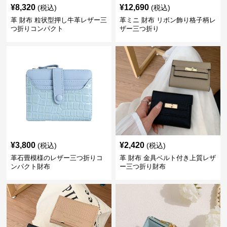
¥
8,320
¥
12,690
(税込)
(税込)
革 財布 粒状型押し牛革レザー三
革ミニ 財布 リボン飾り格子柄レ
つ折りコンパクト
ザー三つ折り
¥
3,800
¥
2,420
(税込)
(税込)
革石畳模様のレザー三つ折りコ
革 財布 金具ベルト付き上質レザ
ンパクト財布
ー三つ折り財布