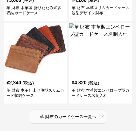
¥
3,660
¥
4,260
(税込)
(税込)
革 財布 本革製 折りたたみ式多
革 財布 本革スリムカードケース
収納カードケース
波型デザイン財布
¥
2,340
¥
4,820
(税込)
(税込)
革 財布 本革仕上げ薄型スリムカ
革 財布 本革製エンベロープ型カ
ード収納ケース
ードケース名刺入れ
›
革 財布
の
カードケース
一覧へ