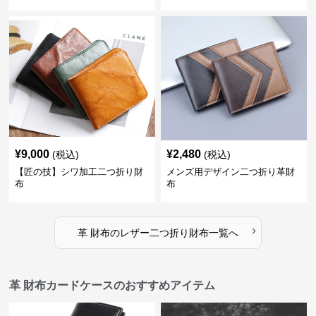
¥
9,000
¥
2,480
(税込)
(税込)
【匠の技】シワ加工二つ折り財
メンズ用デザイン二つ折り革財
布
布
›
革 財布
の
レザー二つ折り財布
一覧へ
革 財布カードケースのおすすめアイテム