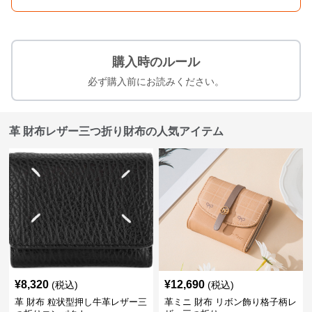
購入時のルール
必ず購入前にお読みください。
革 財布レザー三つ折り財布の人気アイテム
¥
8,320
¥
12,690
(税込)
(税込)
革 財布 粒状型押し牛革レザー三
革ミニ 財布 リボン飾り格子柄レ