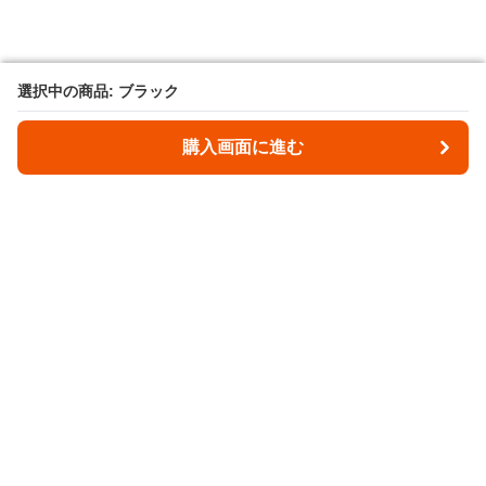
選択中の商品: ブラック
選択中の商品: ブラック
購入画面に進む
購入画面に進む
Leathllet
について