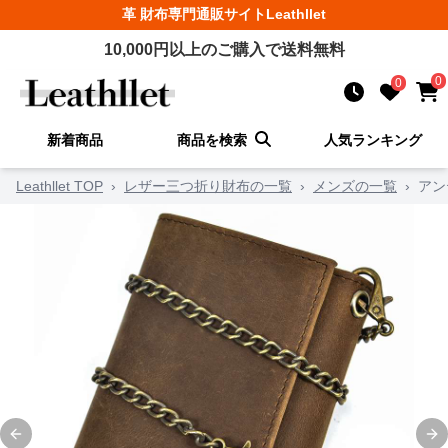
革 財布
専門通販サイト
Leathllet
10,000
円以上のご購入で送料無料
0
0
新着商品
商品を検索
人気ランキング
Leathllet TOP
›
レザー三つ折り財布の一覧
›
メンズの一覧
›
アン
Previous slide
Ne