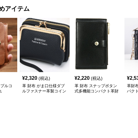
めアイテム
¥
2,320
¥
2,220
¥
2,5
(税込)
(税込)
ンプルコ
革 財布 がま口仕様ダブ
革 財布 スナップボタン
革財
れ
ルファスナー革製コイン
式多機能コンパクト革財
パク
ケース
布コインケース