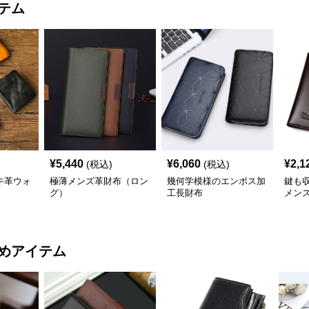
テム
¥
5,440
¥
6,060
¥
2,1
(税込)
(税込)
牛革ウォ
極薄メンズ革財布（ロン
幾何学模様のエンボス加
鍵も
グ）
工長財布
メン
めアイテム