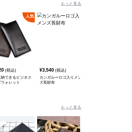
もっと見る
人気
人
20
¥
3,540
¥
3,960
(税込)
(税込)
(税込)
収納できるビジネス
カンガルーロゴ入りメン
サフィアーノレザーの長
ズウォレット
ズ長財布
財布
もっと見る