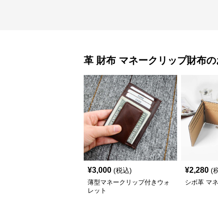
革 財布
マネークリップ財布
の
¥
3,000
¥
2,280
(税込)
(
薄型マネークリップ付きウォ
シボ革 マ
レット