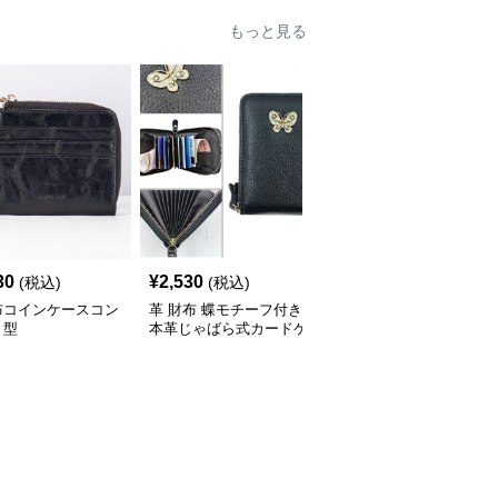
もっと見る
30
¥
2,530
¥
2,220
(税込)
(税込)
(税込)
布コインケースコン
革 財布 蝶モチーフ付き
革財布コインケースカー
ト型
本革じゃばら式カードケ
ド収納付き型押し小銭入
ース兼コインケース
れレディース