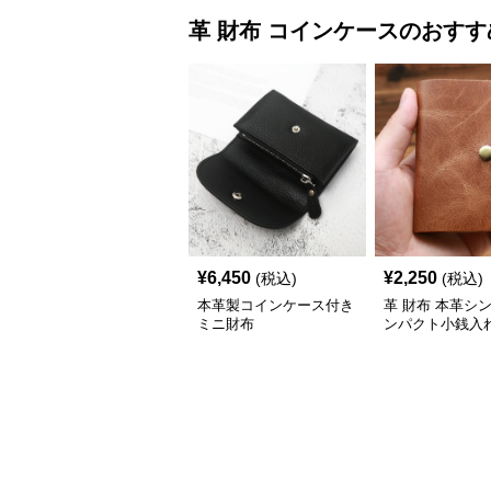
革 財布
コインケース
のおすす
¥
6,450
¥
2,250
(税込)
(税込)
本革製コインケース付き
革 財布 本革シ
ミニ財布
ンパクト小銭入