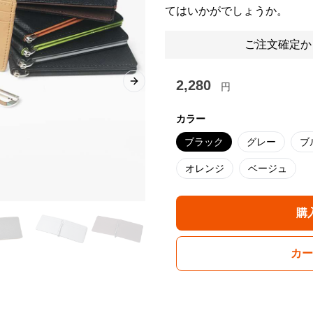
てはいかがでしょうか。
ご注文確定か
2,280
円
Next slide
カラー
ブラック
グレー
ブ
オレンジ
ベージュ
購
カー