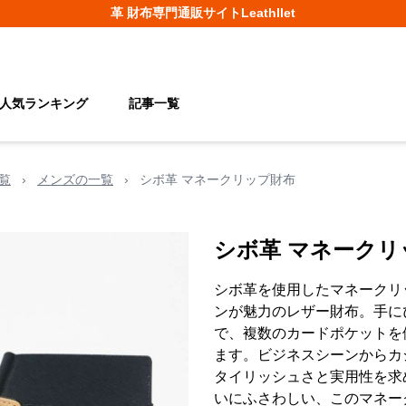
革 財布
専門通販サイト
Leathllet
人気ランキング
記事一覧
覧
›
メンズの一覧
›
シボ革 マネークリップ財布
シボ革 マネークリ
シボ革を使用したマネークリ
ンが魅力のレザー財布。手に
で、複数のカードポケットを
ます。ビジネスシーンからカ
タイリッシュさと実用性を求
いにふさわしい、このマネー