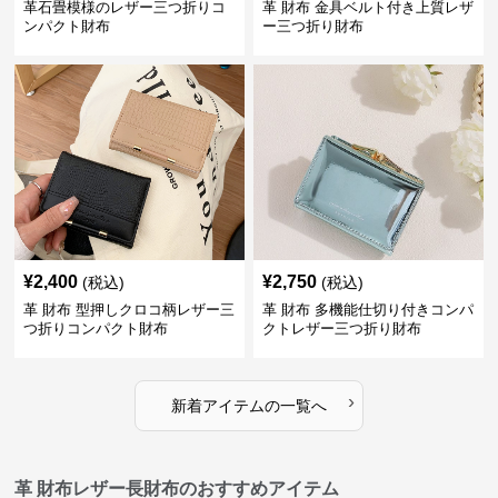
革石畳模様のレザー三つ折りコ
革 財布 金具ベルト付き上質レザ
ンパクト財布
ー三つ折り財布
¥
2,400
¥
2,750
(税込)
(税込)
革 財布 型押しクロコ柄レザー三
革 財布 多機能仕切り付きコンパ
つ折りコンパクト財布
クトレザー三つ折り財布
›
新着アイテムの一覧へ
革 財布レザー長財布のおすすめアイテム