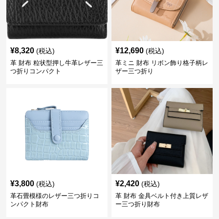
¥
8,320
¥
12,690
(税込)
(税込)
革 財布 粒状型押し牛革レザー三
革ミニ 財布 リボン飾り格子柄レ
つ折りコンパクト
ザー三つ折り
¥
3,800
¥
2,420
(税込)
(税込)
革石畳模様のレザー三つ折りコ
革 財布 金具ベルト付き上質レザ
ンパクト財布
ー三つ折り財布