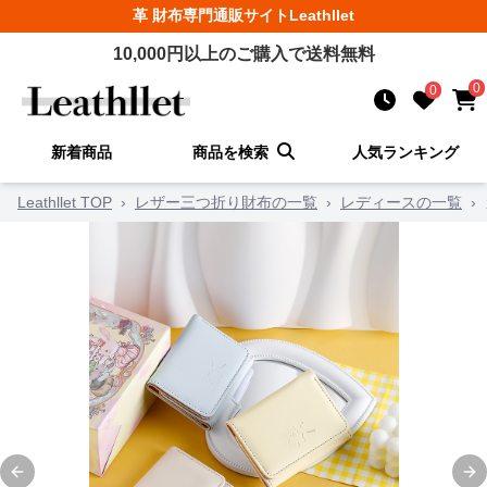
革 財布
専門通販サイト
Leathllet
10,000
円以上のご購入で送料無料
0
0
新着商品
商品を検索
人気ランキング
Leathllet TOP
›
レザー三つ折り財布の一覧
›
レディースの一覧
›
Previous slide
Ne