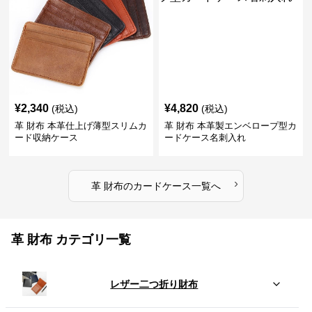
¥
2,340
¥
4,820
(税込)
(税込)
革 財布 本革仕上げ薄型スリムカ
革 財布 本革製エンベロープ型カ
ード収納ケース
ードケース名刺入れ
›
革 財布
の
カードケース
一覧へ
革 財布 カテゴリ一覧
レザー二つ折り財布