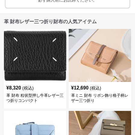
必ず購入前にお読みください。
革 財布レザー三つ折り財布の人気アイテム
¥
8,320
¥
12,690
(税込)
(税込)
革 財布 粒状型押し牛革レザー三
革ミニ 財布 リボン飾り格子柄レ
つ折りコンパクト
ザー三つ折り