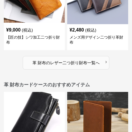
¥
9,000
¥
2,480
(税込)
(税込)
【匠の技】シワ加工二つ折り財
メンズ用デザイン二つ折り革財
布
布
›
革 財布
の
レザー二つ折り財布
一覧へ
革 財布カードケースのおすすめアイテム