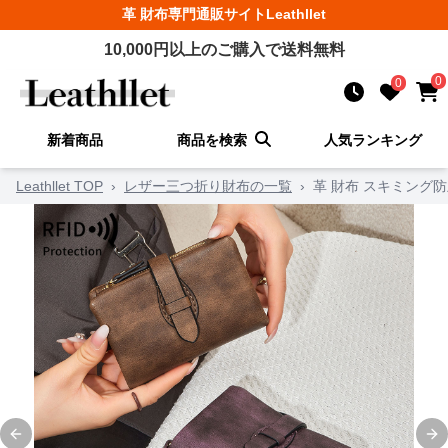
革 財布
専門通販サイト
Leathllet
10,000
円以上のご購入で送料無料
0
0
新着商品
商品を検索
人気ランキング
Leathllet TOP
›
レザー三つ折り財布の一覧
›
革 財布 スキミング
Previous slide
Ne