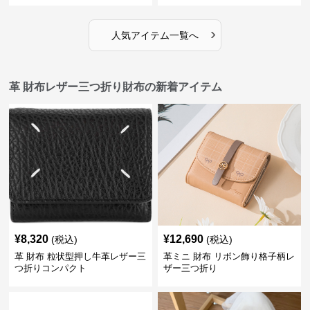
›
人気アイテム一覧へ
革 財布レザー三つ折り財布の新着アイテム
¥
8,320
¥
12,690
(税込)
(税込)
革 財布 粒状型押し牛革レザー三
革ミニ 財布 リボン飾り格子柄レ
つ折りコンパクト
ザー三つ折り