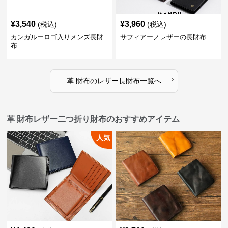
¥
3,540
¥
3,960
(税込)
(税込)
カンガルーロゴ入りメンズ長財
サフィアーノレザーの長財布
布
›
革 財布
の
レザー長財布
一覧へ
革 財布レザー二つ折り財布のおすすめアイテム
人気